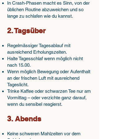
In Crash-Phasen macht es Sinn, von der
ist es hilfreich, jeden Tag zur selben
üblichen Routine abzuweichen und so
Zeit aufzustehen und sich so früh wie
lange zu schlafen wie du kannst.
möglich dem Tageslicht auszusetzen.
Natürliches Licht ist der stärkste
​2. Tagsüber
Taktgeber unserer inneren Uhr. Es
signalisiert dem Gehirn: Der Tag hat
Regelmässiger Tagesablauf mit
begonnen. Ein kurzer Aufenthalt im
ausreichend Erholungszeiten.
Freien von 10–30 Minuten genügt, je
Halte Tagesschlaf wenn möglich nicht
nach Jahreszeit und Lichtintensität. Je
nach 15.00.
Wenn möglich Bewegung oder Aufenthalt
nach Kapazität kannst du auch nur
an der frischen Luft mit ausreichend
am Fenster sitzen. Tageslicht hat
Tageslicht.
direkten Einfluss auf die Hormone
Trinke Kaffee oder schwarzen Tee nur am
Cortisol und Melatonin: Am Morgen
Vormittag – oder verzichte ganz darauf,
sorgt es dafür, dass der
wenn du sensibel reagierst.
Cortisolspiegel ansteigt – ein
natürlicher Weckimpuls des Körpers.
3. Abends
Cortisol wirkt hier nicht als
Stresshormon, sondern als
Keine schweren Mahlzeiten vor dem