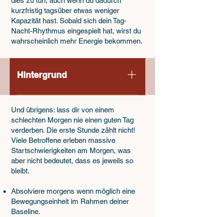
dies zu tun, auch wenn du dadurch
kurzfristig tagsüber etwas weniger
Kapazität hast. Sobald sich dein Tag-
Nacht-Rhythmus eingespielt hat, wirst du
wahrscheinlich mehr Energie bekommen.
Hintergrund
Ein erholsamer Schlaf wird nicht erst
abends vorbereitet, sondern schon
​​​Und übrigens: lass dir von einem
schlechten Morgen nie einen guten Tag
am Morgen. Unser Schlaf folgt einem
verderben. Die erste Stunde zählt nicht!
zirkadianen Rhythmus, also einem
Viele Betroffene erleben massive
inneren 24-Stunden-Takt, der von
Startschwierigkeiten am Morgen, was
Licht, Temperatur und Aktivität
aber nicht bedeutet, dass es jeweils so
gesteuert wird. Dieser Rhythmus
bleibt.
bestimmt, wann wir wach und
leistungsfähig sind – und wann der
Absolviere morgens wenn möglich eine
Bewegungseinheit im Rahmen deiner
Körper in den Ruhemodus wechselt.
Baseline.
Um diesen Rhythmus zu stabilisieren,