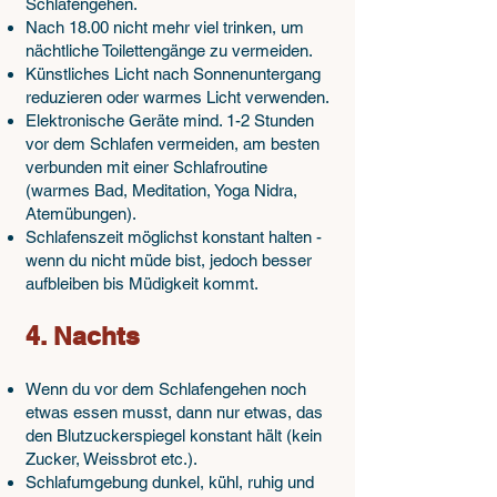
Aktivierungshormon: Es erhöht
Schlafengehen.
Nach 18.00 nicht mehr viel trinken, um
Blutdruck, Kreislauf und
nächtliche Toilettengänge zu vermeiden.
Aufmerksamkeit. Am Abend sinkt der
Künstliches Licht nach Sonnenuntergang
Cortisolspiegel wieder ab, und das
reduzieren oder warmes Licht verwenden.
Hormon Melatonin wird vermehrt
Elektronische Geräte mind. 1-2 Stunden
ausgeschüttet – das natürliche Signal
vor dem Schlafen vermeiden, am besten
für Ruhe und Schlaf. Wenn du
verbunden mit einer Schlafroutine
morgens zu wenig Licht bekommst (z.
(warmes Bad, Meditation, Yoga Nidra,
Atemübungen).
B. im Winter oder bei späten resp.
Schlafenszeit möglichst konstant halten -
unregelmässigen Aufstehzeiten),
wenn du nicht müde bist, jedoch besser
verschiebt sich dieser Rhythmus:
aufbleiben bis Müdigkeit kommt.
Cortisol steigt zu spät an, Melatonin
wird zu spät gebildet – du wirst
4. Nachts
tagsüber müde und abends zu wach.
Eine Tageslichtlampe mit 10 000 Lux
Wenn du vor dem Schlafengehen noch
kann in der dunklen Jahreszeit helfen,
etwas essen musst, dann nur etwas, das
den natürlichen Lichtreiz zu ersetzen
den Blutzuckerspiegel konstant hält (kein
(insbesondere, wenn du nicht nach
Zucker, Weissbrot etc.).
draussen gehen kannst). Wichtig ist,
Schlafumgebung dunkel, kühl, ruhig und