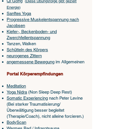
Qi Gong
(
Diese Übungsfolge gibt gezielt
Energie
)
Sanftes Yoga
Progressive Muskelentspannung nach
Jacobsen
Kiefer-, Beckenboden- und
Zwerchfellentspannung
Tanzen, Walken
Schütteln des Körpers
neurogenes Zittern
angemessene Bewegung
im Allgemeinen
Portal Körperempfindungen
Meditation
Yoga Nidra
(Non Sleep Deep Rest)
Somatic Experiencing
nach Peter Levine
(Bei starker Traumatisierung/
Überwältigung besser begleitet
(Therapie/Coach), nicht alleine forcieren.)
BodyScan
Warmes Bad / Infrarotsauna