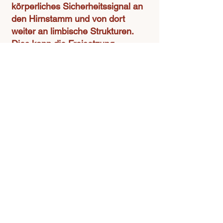
körperliches Sicherheitssignal an
den Hirnstamm und von dort
weiter an limbische Strukturen.
Dies kann die Freisetzung
proinflammatorischer Zytokine
dämpfen und die Immunregulation
verbessern. Du "entspannst" also
nicht nur subjektiv, sondern
modulierst aktiv die
Kommunikation zwischen
Nervensystem und Immunsystem.​​​​
5. Regulation braucht
Wiederholung
Schlussendlich nützen die besten
Tools nichts, wenn man sie nicht